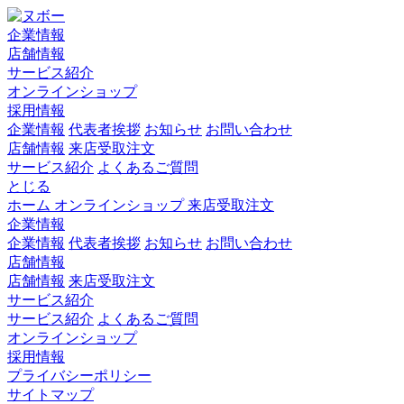
企業情報
店舗情報
サービス紹介
オンラインショップ
採用情報
企業情報
代表者挨拶
お知らせ
お問い合わせ
店舗情報
来店受取注文
サービス紹介
よくあるご質問
とじる
ホーム
オンラインショップ
来店受取注文
企業情報
企業情報
代表者挨拶
お知らせ
お問い合わせ
店舗情報
店舗情報
来店受取注文
サービス紹介
サービス紹介
よくあるご質問
オンラインショップ
採用情報
プライバシーポリシー
サイトマップ