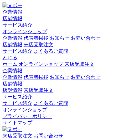
企業情報
店舗情報
サービス紹介
オンラインショップ
企業情報
代表者挨拶
お知らせ
お問い合わせ
店舗情報
来店受取注文
サービス紹介
よくあるご質問
とじる
ホーム
オンラインショップ
来店受取注文
企業情報
企業情報
代表者挨拶
お知らせ
お問い合わせ
店舗情報
店舗情報
来店受取注文
サービス紹介
サービス紹介
よくあるご質問
オンラインショップ
プライバシーポリシー
サイトマップ
来店受取注文
お問い合わせ