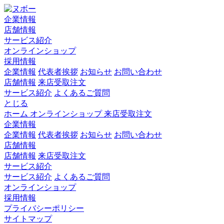
企業情報
店舗情報
サービス紹介
オンラインショップ
採用情報
企業情報
代表者挨拶
お知らせ
お問い合わせ
店舗情報
来店受取注文
サービス紹介
よくあるご質問
とじる
ホーム
オンラインショップ
来店受取注文
企業情報
企業情報
代表者挨拶
お知らせ
お問い合わせ
店舗情報
店舗情報
来店受取注文
サービス紹介
サービス紹介
よくあるご質問
オンラインショップ
採用情報
プライバシーポリシー
サイトマップ