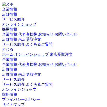
企業情報
店舗情報
サービス紹介
オンラインショップ
採用情報
企業情報
代表者挨拶
お知らせ
お問い合わせ
店舗情報
来店受取注文
サービス紹介
よくあるご質問
とじる
ホーム
オンラインショップ
来店受取注文
企業情報
企業情報
代表者挨拶
お知らせ
お問い合わせ
店舗情報
店舗情報
来店受取注文
サービス紹介
サービス紹介
よくあるご質問
オンラインショップ
採用情報
プライバシーポリシー
サイトマップ