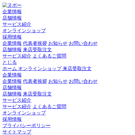
企業情報
店舗情報
サービス紹介
オンラインショップ
採用情報
企業情報
代表者挨拶
お知らせ
お問い合わせ
店舗情報
来店受取注文
サービス紹介
よくあるご質問
とじる
ホーム
オンラインショップ
来店受取注文
企業情報
企業情報
代表者挨拶
お知らせ
お問い合わせ
店舗情報
店舗情報
来店受取注文
サービス紹介
サービス紹介
よくあるご質問
オンラインショップ
採用情報
プライバシーポリシー
サイトマップ