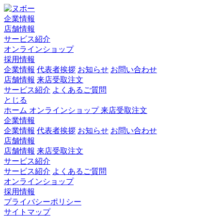
企業情報
店舗情報
サービス紹介
オンラインショップ
採用情報
企業情報
代表者挨拶
お知らせ
お問い合わせ
店舗情報
来店受取注文
サービス紹介
よくあるご質問
とじる
ホーム
オンラインショップ
来店受取注文
企業情報
企業情報
代表者挨拶
お知らせ
お問い合わせ
店舗情報
店舗情報
来店受取注文
サービス紹介
サービス紹介
よくあるご質問
オンラインショップ
採用情報
プライバシーポリシー
サイトマップ