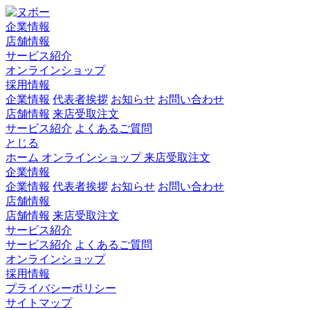
企業情報
店舗情報
サービス紹介
オンラインショップ
採用情報
企業情報
代表者挨拶
お知らせ
お問い合わせ
店舗情報
来店受取注文
サービス紹介
よくあるご質問
とじる
ホーム
オンラインショップ
来店受取注文
企業情報
企業情報
代表者挨拶
お知らせ
お問い合わせ
店舗情報
店舗情報
来店受取注文
サービス紹介
サービス紹介
よくあるご質問
オンラインショップ
採用情報
プライバシーポリシー
サイトマップ