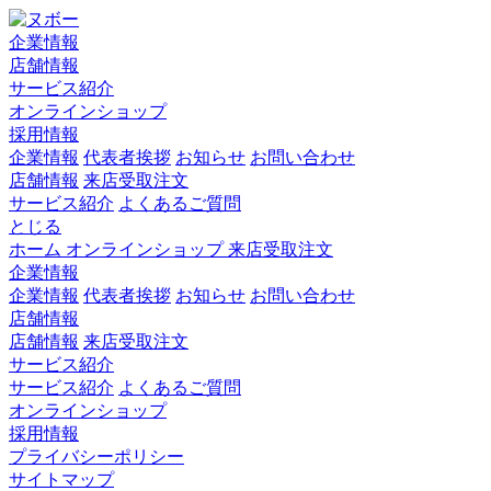
企業情報
店舗情報
サービス紹介
オンラインショップ
採用情報
企業情報
代表者挨拶
お知らせ
お問い合わせ
店舗情報
来店受取注文
サービス紹介
よくあるご質問
とじる
ホーム
オンラインショップ
来店受取注文
企業情報
企業情報
代表者挨拶
お知らせ
お問い合わせ
店舗情報
店舗情報
来店受取注文
サービス紹介
サービス紹介
よくあるご質問
オンラインショップ
採用情報
プライバシーポリシー
サイトマップ