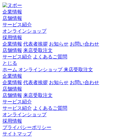
企業情報
店舗情報
サービス紹介
オンラインショップ
採用情報
企業情報
代表者挨拶
お知らせ
お問い合わせ
店舗情報
来店受取注文
サービス紹介
よくあるご質問
とじる
ホーム
オンラインショップ
来店受取注文
企業情報
企業情報
代表者挨拶
お知らせ
お問い合わせ
店舗情報
店舗情報
来店受取注文
サービス紹介
サービス紹介
よくあるご質問
オンラインショップ
採用情報
プライバシーポリシー
サイトマップ