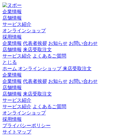
企業情報
店舗情報
サービス紹介
オンラインショップ
採用情報
企業情報
代表者挨拶
お知らせ
お問い合わせ
店舗情報
来店受取注文
サービス紹介
よくあるご質問
とじる
ホーム
オンラインショップ
来店受取注文
企業情報
企業情報
代表者挨拶
お知らせ
お問い合わせ
店舗情報
店舗情報
来店受取注文
サービス紹介
サービス紹介
よくあるご質問
オンラインショップ
採用情報
プライバシーポリシー
サイトマップ