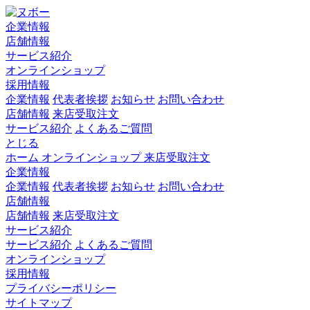
企業情報
店舗情報
サービス紹介
オンラインショップ
採用情報
企業情報
代表者挨拶
お知らせ
お問い合わせ
店舗情報
来店受取注文
サービス紹介
よくあるご質問
とじる
ホーム
オンラインショップ
来店受取注文
企業情報
企業情報
代表者挨拶
お知らせ
お問い合わせ
店舗情報
店舗情報
来店受取注文
サービス紹介
サービス紹介
よくあるご質問
オンラインショップ
採用情報
プライバシーポリシー
サイトマップ