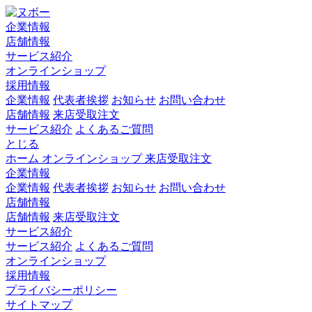
企業情報
店舗情報
サービス紹介
オンラインショップ
採用情報
企業情報
代表者挨拶
お知らせ
お問い合わせ
店舗情報
来店受取注文
サービス紹介
よくあるご質問
とじる
ホーム
オンラインショップ
来店受取注文
企業情報
企業情報
代表者挨拶
お知らせ
お問い合わせ
店舗情報
店舗情報
来店受取注文
サービス紹介
サービス紹介
よくあるご質問
オンラインショップ
採用情報
プライバシーポリシー
サイトマップ