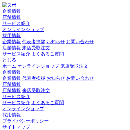
企業情報
店舗情報
サービス紹介
オンラインショップ
採用情報
企業情報
代表者挨拶
お知らせ
お問い合わせ
店舗情報
来店受取注文
サービス紹介
よくあるご質問
とじる
ホーム
オンラインショップ
来店受取注文
企業情報
企業情報
代表者挨拶
お知らせ
お問い合わせ
店舗情報
店舗情報
来店受取注文
サービス紹介
サービス紹介
よくあるご質問
オンラインショップ
採用情報
プライバシーポリシー
サイトマップ