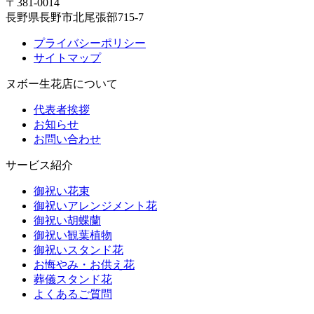
〒381-0014
長野県長野市北尾張部715-7
プライバシーポリシー
サイトマップ
ヌボー生花店について
代表者挨拶
お知らせ
お問い合わせ
サービス紹介
御祝い花束
御祝いアレンジメント花
御祝い胡蝶蘭
御祝い観葉植物
御祝いスタンド花
お悔やみ・お供え花
葬儀スタンド花
よくあるご質問