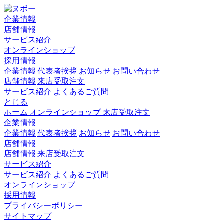
企業情報
店舗情報
サービス紹介
オンラインショップ
採用情報
企業情報
代表者挨拶
お知らせ
お問い合わせ
店舗情報
来店受取注文
サービス紹介
よくあるご質問
とじる
ホーム
オンラインショップ
来店受取注文
企業情報
企業情報
代表者挨拶
お知らせ
お問い合わせ
店舗情報
店舗情報
来店受取注文
サービス紹介
サービス紹介
よくあるご質問
オンラインショップ
採用情報
プライバシーポリシー
サイトマップ