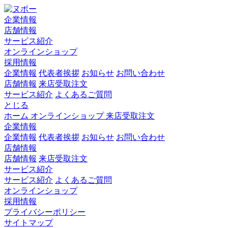
企業情報
店舗情報
サービス紹介
オンラインショップ
採用情報
企業情報
代表者挨拶
お知らせ
お問い合わせ
店舗情報
来店受取注文
サービス紹介
よくあるご質問
とじる
ホーム
オンラインショップ
来店受取注文
企業情報
企業情報
代表者挨拶
お知らせ
お問い合わせ
店舗情報
店舗情報
来店受取注文
サービス紹介
サービス紹介
よくあるご質問
オンラインショップ
採用情報
プライバシーポリシー
サイトマップ