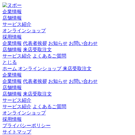
企業情報
店舗情報
サービス紹介
オンラインショップ
採用情報
企業情報
代表者挨拶
お知らせ
お問い合わせ
店舗情報
来店受取注文
サービス紹介
よくあるご質問
とじる
ホーム
オンラインショップ
来店受取注文
企業情報
企業情報
代表者挨拶
お知らせ
お問い合わせ
店舗情報
店舗情報
来店受取注文
サービス紹介
サービス紹介
よくあるご質問
オンラインショップ
採用情報
プライバシーポリシー
サイトマップ