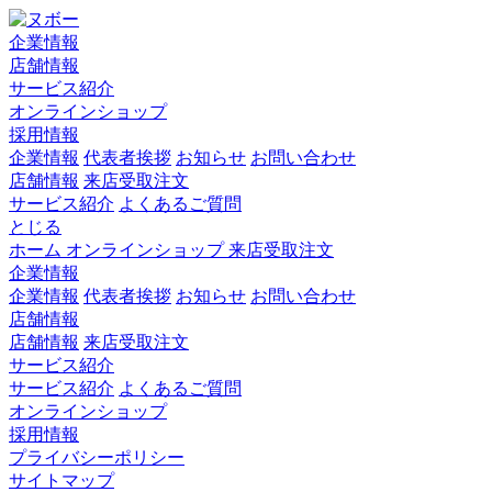
企業情報
店舗情報
サービス紹介
オンラインショップ
採用情報
企業情報
代表者挨拶
お知らせ
お問い合わせ
店舗情報
来店受取注文
サービス紹介
よくあるご質問
とじる
ホーム
オンラインショップ
来店受取注文
企業情報
企業情報
代表者挨拶
お知らせ
お問い合わせ
店舗情報
店舗情報
来店受取注文
サービス紹介
サービス紹介
よくあるご質問
オンラインショップ
採用情報
プライバシーポリシー
サイトマップ