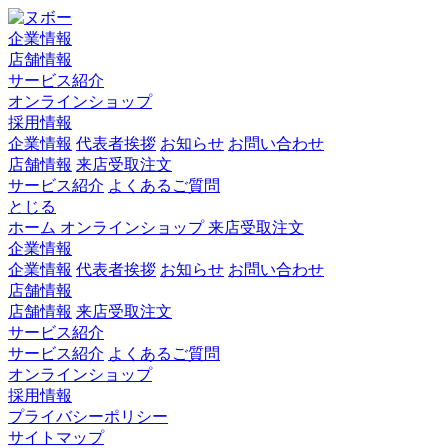
企業情報
店舗情報
サービス紹介
オンラインショップ
採用情報
企業情報
代表者挨拶
お知らせ
お問い合わせ
店舗情報
来店受取注文
サービス紹介
よくあるご質問
とじる
ホーム
オンラインショップ
来店受取注文
企業情報
企業情報
代表者挨拶
お知らせ
お問い合わせ
店舗情報
店舗情報
来店受取注文
サービス紹介
サービス紹介
よくあるご質問
オンラインショップ
採用情報
プライバシーポリシー
サイトマップ