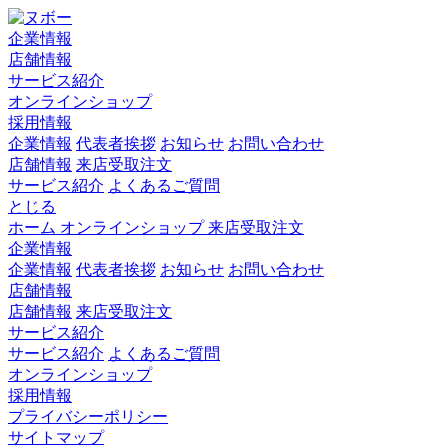
企業情報
店舗情報
サービス紹介
オンラインショップ
採用情報
企業情報
代表者挨拶
お知らせ
お問い合わせ
店舗情報
来店受取注文
サービス紹介
よくあるご質問
とじる
ホーム
オンラインショップ
来店受取注文
企業情報
企業情報
代表者挨拶
お知らせ
お問い合わせ
店舗情報
店舗情報
来店受取注文
サービス紹介
サービス紹介
よくあるご質問
オンラインショップ
採用情報
プライバシーポリシー
サイトマップ