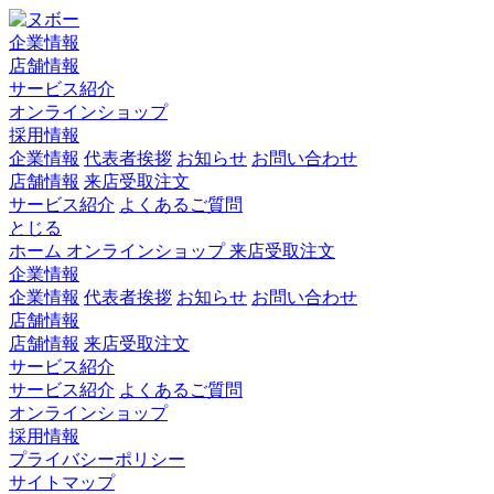
企業情報
店舗情報
サービス紹介
オンラインショップ
採用情報
企業情報
代表者挨拶
お知らせ
お問い合わせ
店舗情報
来店受取注文
サービス紹介
よくあるご質問
とじる
ホーム
オンラインショップ
来店受取注文
企業情報
企業情報
代表者挨拶
お知らせ
お問い合わせ
店舗情報
店舗情報
来店受取注文
サービス紹介
サービス紹介
よくあるご質問
オンラインショップ
採用情報
プライバシーポリシー
サイトマップ