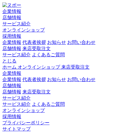
企業情報
店舗情報
サービス紹介
オンラインショップ
採用情報
企業情報
代表者挨拶
お知らせ
お問い合わせ
店舗情報
来店受取注文
サービス紹介
よくあるご質問
とじる
ホーム
オンラインショップ
来店受取注文
企業情報
企業情報
代表者挨拶
お知らせ
お問い合わせ
店舗情報
店舗情報
来店受取注文
サービス紹介
サービス紹介
よくあるご質問
オンラインショップ
採用情報
プライバシーポリシー
サイトマップ