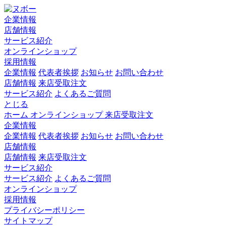
企業情報
店舗情報
サービス紹介
オンラインショップ
採用情報
企業情報
代表者挨拶
お知らせ
お問い合わせ
店舗情報
来店受取注文
サービス紹介
よくあるご質問
とじる
ホーム
オンラインショップ
来店受取注文
企業情報
企業情報
代表者挨拶
お知らせ
お問い合わせ
店舗情報
店舗情報
来店受取注文
サービス紹介
サービス紹介
よくあるご質問
オンラインショップ
採用情報
プライバシーポリシー
サイトマップ