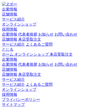
企業情報
店舗情報
サービス紹介
オンラインショップ
採用情報
企業情報
代表者挨拶
お知らせ
お問い合わせ
店舗情報
来店受取注文
サービス紹介
よくあるご質問
とじる
ホーム
オンラインショップ
来店受取注文
企業情報
企業情報
代表者挨拶
お知らせ
お問い合わせ
店舗情報
店舗情報
来店受取注文
サービス紹介
サービス紹介
よくあるご質問
オンラインショップ
採用情報
プライバシーポリシー
サイトマップ