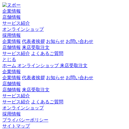
企業情報
店舗情報
サービス紹介
オンラインショップ
採用情報
企業情報
代表者挨拶
お知らせ
お問い合わせ
店舗情報
来店受取注文
サービス紹介
よくあるご質問
とじる
ホーム
オンラインショップ
来店受取注文
企業情報
企業情報
代表者挨拶
お知らせ
お問い合わせ
店舗情報
店舗情報
来店受取注文
サービス紹介
サービス紹介
よくあるご質問
オンラインショップ
採用情報
プライバシーポリシー
サイトマップ