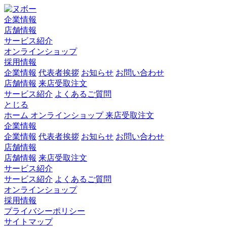
企業情報
店舗情報
サービス紹介
オンラインショップ
採用情報
企業情報
代表者挨拶
お知らせ
お問い合わせ
店舗情報
来店受取注文
サービス紹介
よくあるご質問
とじる
ホーム
オンラインショップ
来店受取注文
企業情報
企業情報
代表者挨拶
お知らせ
お問い合わせ
店舗情報
店舗情報
来店受取注文
サービス紹介
サービス紹介
よくあるご質問
オンラインショップ
採用情報
プライバシーポリシー
サイトマップ