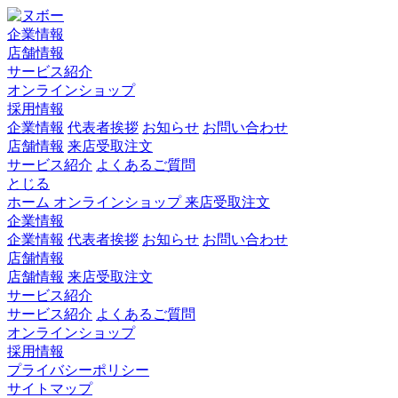
企業情報
店舗情報
サービス紹介
オンラインショップ
採用情報
企業情報
代表者挨拶
お知らせ
お問い合わせ
店舗情報
来店受取注文
サービス紹介
よくあるご質問
とじる
ホーム
オンラインショップ
来店受取注文
企業情報
企業情報
代表者挨拶
お知らせ
お問い合わせ
店舗情報
店舗情報
来店受取注文
サービス紹介
サービス紹介
よくあるご質問
オンラインショップ
採用情報
プライバシーポリシー
サイトマップ