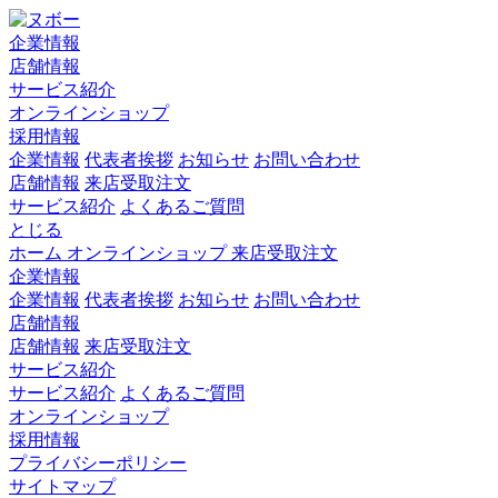
企業情報
店舗情報
サービス紹介
オンラインショップ
採用情報
企業情報
代表者挨拶
お知らせ
お問い合わせ
店舗情報
来店受取注文
サービス紹介
よくあるご質問
とじる
ホーム
オンラインショップ
来店受取注文
企業情報
企業情報
代表者挨拶
お知らせ
お問い合わせ
店舗情報
店舗情報
来店受取注文
サービス紹介
サービス紹介
よくあるご質問
オンラインショップ
採用情報
プライバシーポリシー
サイトマップ