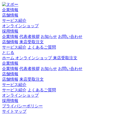
企業情報
店舗情報
サービス紹介
オンラインショップ
採用情報
企業情報
代表者挨拶
お知らせ
お問い合わせ
店舗情報
来店受取注文
サービス紹介
よくあるご質問
とじる
ホーム
オンラインショップ
来店受取注文
企業情報
企業情報
代表者挨拶
お知らせ
お問い合わせ
店舗情報
店舗情報
来店受取注文
サービス紹介
サービス紹介
よくあるご質問
オンラインショップ
採用情報
プライバシーポリシー
サイトマップ