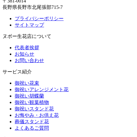
〒381-0014
長野県長野市北尾張部715-7
プライバシーポリシー
サイトマップ
ヌボー生花店について
代表者挨拶
お知らせ
お問い合わせ
サービス紹介
御祝い花束
御祝いアレンジメント花
御祝い胡蝶蘭
御祝い観葉植物
御祝いスタンド花
お悔やみ・お供え花
葬儀スタンド花
よくあるご質問