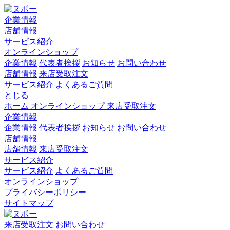
企業情報
店舗情報
サービス紹介
オンラインショップ
企業情報
代表者挨拶
お知らせ
お問い合わせ
店舗情報
来店受取注文
サービス紹介
よくあるご質問
とじる
ホーム
オンラインショップ
来店受取注文
企業情報
企業情報
代表者挨拶
お知らせ
お問い合わせ
店舗情報
店舗情報
来店受取注文
サービス紹介
サービス紹介
よくあるご質問
オンラインショップ
プライバシーポリシー
サイトマップ
来店受取注文
お問い合わせ