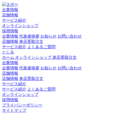
企業情報
店舗情報
サービス紹介
オンラインショップ
採用情報
企業情報
代表者挨拶
お知らせ
お問い合わせ
店舗情報
来店受取注文
サービス紹介
よくあるご質問
とじる
ホーム
オンラインショップ
来店受取注文
企業情報
企業情報
代表者挨拶
お知らせ
お問い合わせ
店舗情報
店舗情報
来店受取注文
サービス紹介
サービス紹介
よくあるご質問
オンラインショップ
採用情報
プライバシーポリシー
サイトマップ