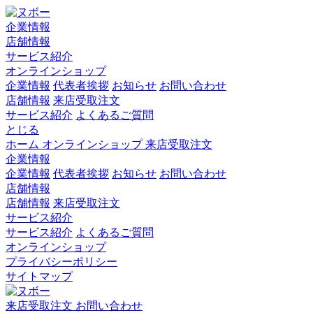
企業情報
店舗情報
サービス紹介
オンラインショップ
企業情報
代表者挨拶
お知らせ
お問い合わせ
店舗情報
来店受取注文
サービス紹介
よくあるご質問
とじる
ホーム
オンラインショップ
来店受取注文
企業情報
企業情報
代表者挨拶
お知らせ
お問い合わせ
店舗情報
店舗情報
来店受取注文
サービス紹介
サービス紹介
よくあるご質問
オンラインショップ
プライバシーポリシー
サイトマップ
来店受取注文
お問い合わせ