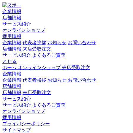
企業情報
店舗情報
サービス紹介
オンラインショップ
採用情報
企業情報
代表者挨拶
お知らせ
お問い合わせ
店舗情報
来店受取注文
サービス紹介
よくあるご質問
とじる
ホーム
オンラインショップ
来店受取注文
企業情報
企業情報
代表者挨拶
お知らせ
お問い合わせ
店舗情報
店舗情報
来店受取注文
サービス紹介
サービス紹介
よくあるご質問
オンラインショップ
採用情報
プライバシーポリシー
サイトマップ