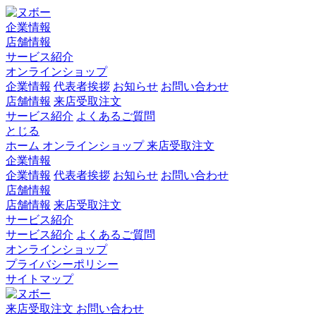
企業情報
店舗情報
サービス紹介
オンラインショップ
企業情報
代表者挨拶
お知らせ
お問い合わせ
店舗情報
来店受取注文
サービス紹介
よくあるご質問
とじる
ホーム
オンラインショップ
来店受取注文
企業情報
企業情報
代表者挨拶
お知らせ
お問い合わせ
店舗情報
店舗情報
来店受取注文
サービス紹介
サービス紹介
よくあるご質問
オンラインショップ
プライバシーポリシー
サイトマップ
来店受取注文
お問い合わせ