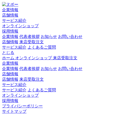
企業情報
店舗情報
サービス紹介
オンラインショップ
採用情報
企業情報
代表者挨拶
お知らせ
お問い合わせ
店舗情報
来店受取注文
サービス紹介
よくあるご質問
とじる
ホーム
オンラインショップ
来店受取注文
企業情報
企業情報
代表者挨拶
お知らせ
お問い合わせ
店舗情報
店舗情報
来店受取注文
サービス紹介
サービス紹介
よくあるご質問
オンラインショップ
採用情報
プライバシーポリシー
サイトマップ