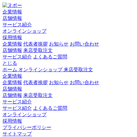
企業情報
店舗情報
サービス紹介
オンラインショップ
採用情報
企業情報
代表者挨拶
お知らせ
お問い合わせ
店舗情報
来店受取注文
サービス紹介
よくあるご質問
とじる
ホーム
オンラインショップ
来店受取注文
企業情報
企業情報
代表者挨拶
お知らせ
お問い合わせ
店舗情報
店舗情報
来店受取注文
サービス紹介
サービス紹介
よくあるご質問
オンラインショップ
採用情報
プライバシーポリシー
サイトマップ