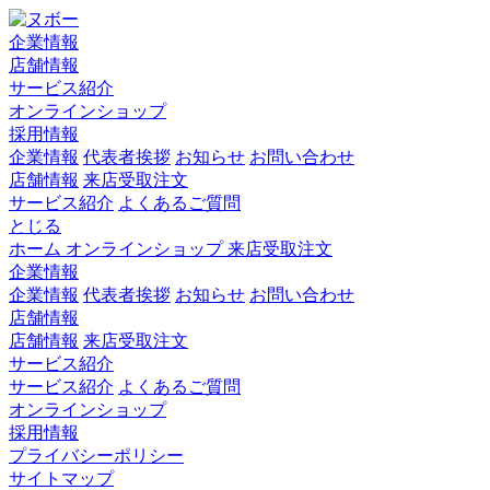
企業情報
店舗情報
サービス紹介
オンラインショップ
採用情報
企業情報
代表者挨拶
お知らせ
お問い合わせ
店舗情報
来店受取注文
サービス紹介
よくあるご質問
とじる
ホーム
オンラインショップ
来店受取注文
企業情報
企業情報
代表者挨拶
お知らせ
お問い合わせ
店舗情報
店舗情報
来店受取注文
サービス紹介
サービス紹介
よくあるご質問
オンラインショップ
採用情報
プライバシーポリシー
サイトマップ