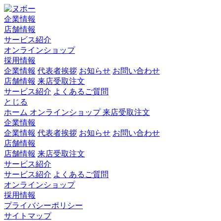
企業情報
店舗情報
サービス紹介
オンラインショップ
採用情報
企業情報
代表者挨拶
お知らせ
お問い合わせ
店舗情報
来店受取注文
サービス紹介
よくあるご質問
とじる
ホーム
オンラインショップ
来店受取注文
企業情報
企業情報
代表者挨拶
お知らせ
お問い合わせ
店舗情報
店舗情報
来店受取注文
サービス紹介
サービス紹介
よくあるご質問
オンラインショップ
採用情報
プライバシーポリシー
サイトマップ