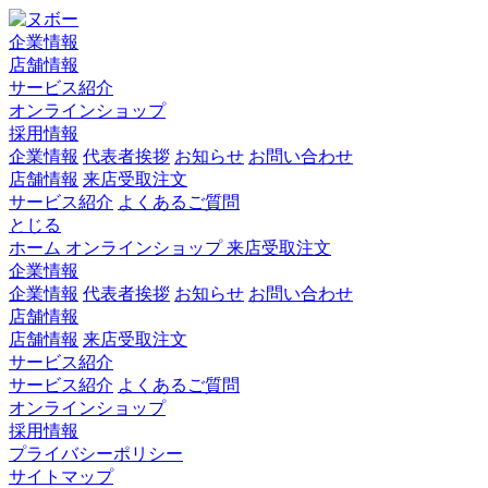
企業情報
店舗情報
サービス紹介
オンラインショップ
採用情報
企業情報
代表者挨拶
お知らせ
お問い合わせ
店舗情報
来店受取注文
サービス紹介
よくあるご質問
とじる
ホーム
オンラインショップ
来店受取注文
企業情報
企業情報
代表者挨拶
お知らせ
お問い合わせ
店舗情報
店舗情報
来店受取注文
サービス紹介
サービス紹介
よくあるご質問
オンラインショップ
採用情報
プライバシーポリシー
サイトマップ