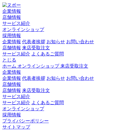
企業情報
店舗情報
サービス紹介
オンラインショップ
採用情報
企業情報
代表者挨拶
お知らせ
お問い合わせ
店舗情報
来店受取注文
サービス紹介
よくあるご質問
とじる
ホーム
オンラインショップ
来店受取注文
企業情報
企業情報
代表者挨拶
お知らせ
お問い合わせ
店舗情報
店舗情報
来店受取注文
サービス紹介
サービス紹介
よくあるご質問
オンラインショップ
採用情報
プライバシーポリシー
サイトマップ