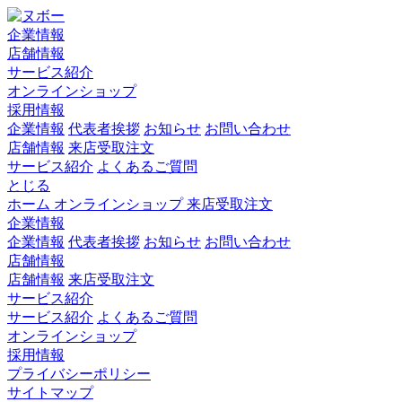
企業情報
店舗情報
サービス紹介
オンラインショップ
採用情報
企業情報
代表者挨拶
お知らせ
お問い合わせ
店舗情報
来店受取注文
サービス紹介
よくあるご質問
とじる
ホーム
オンラインショップ
来店受取注文
企業情報
企業情報
代表者挨拶
お知らせ
お問い合わせ
店舗情報
店舗情報
来店受取注文
サービス紹介
サービス紹介
よくあるご質問
オンラインショップ
採用情報
プライバシーポリシー
サイトマップ