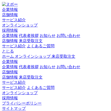
企業情報
店舗情報
サービス紹介
オンラインショップ
採用情報
企業情報
代表者挨拶
お知らせ
お問い合わせ
店舗情報
来店受取注文
サービス紹介
よくあるご質問
とじる
ホーム
オンラインショップ
来店受取注文
企業情報
企業情報
代表者挨拶
お知らせ
お問い合わせ
店舗情報
店舗情報
来店受取注文
サービス紹介
サービス紹介
よくあるご質問
オンラインショップ
採用情報
プライバシーポリシー
サイトマップ