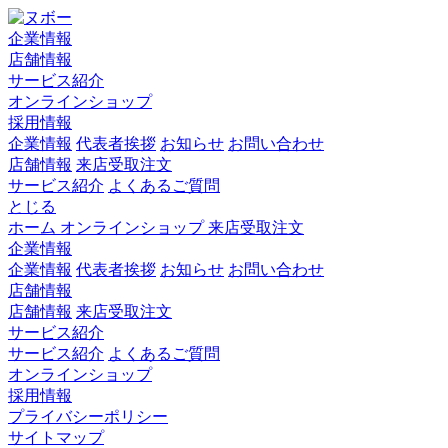
企業情報
店舗情報
サービス紹介
オンラインショップ
採用情報
企業情報
代表者挨拶
お知らせ
お問い合わせ
店舗情報
来店受取注文
サービス紹介
よくあるご質問
とじる
ホーム
オンラインショップ
来店受取注文
企業情報
企業情報
代表者挨拶
お知らせ
お問い合わせ
店舗情報
店舗情報
来店受取注文
サービス紹介
サービス紹介
よくあるご質問
オンラインショップ
採用情報
プライバシーポリシー
サイトマップ