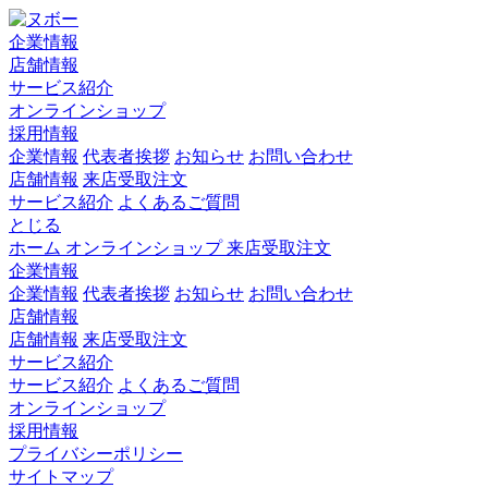
企業情報
店舗情報
サービス紹介
オンラインショップ
採用情報
企業情報
代表者挨拶
お知らせ
お問い合わせ
店舗情報
来店受取注文
サービス紹介
よくあるご質問
とじる
ホーム
オンラインショップ
来店受取注文
企業情報
企業情報
代表者挨拶
お知らせ
お問い合わせ
店舗情報
店舗情報
来店受取注文
サービス紹介
サービス紹介
よくあるご質問
オンラインショップ
採用情報
プライバシーポリシー
サイトマップ