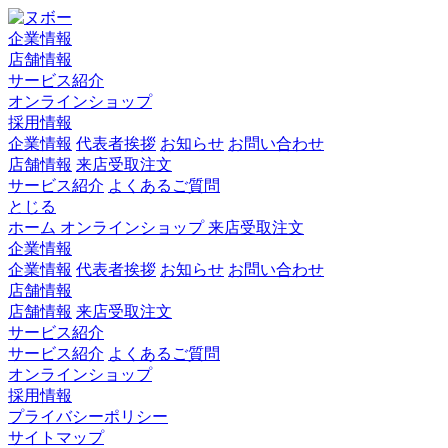
企業情報
店舗情報
サービス紹介
オンラインショップ
採用情報
企業情報
代表者挨拶
お知らせ
お問い合わせ
店舗情報
来店受取注文
サービス紹介
よくあるご質問
とじる
ホーム
オンラインショップ
来店受取注文
企業情報
企業情報
代表者挨拶
お知らせ
お問い合わせ
店舗情報
店舗情報
来店受取注文
サービス紹介
サービス紹介
よくあるご質問
オンラインショップ
採用情報
プライバシーポリシー
サイトマップ