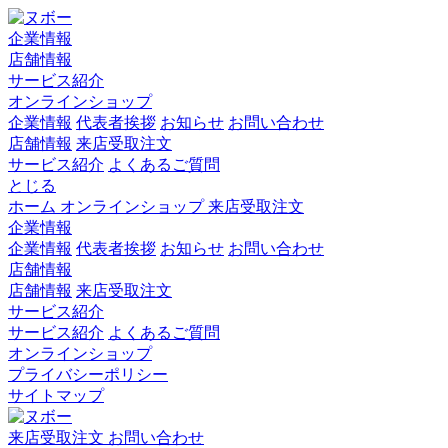
企業情報
店舗情報
サービス紹介
オンラインショップ
企業情報
代表者挨拶
お知らせ
お問い合わせ
店舗情報
来店受取注文
サービス紹介
よくあるご質問
とじる
ホーム
オンラインショップ
来店受取注文
企業情報
企業情報
代表者挨拶
お知らせ
お問い合わせ
店舗情報
店舗情報
来店受取注文
サービス紹介
サービス紹介
よくあるご質問
オンラインショップ
プライバシーポリシー
サイトマップ
来店受取注文
お問い合わせ