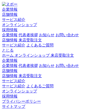
企業情報
店舗情報
サービス紹介
オンラインショップ
採用情報
企業情報
代表者挨拶
お知らせ
お問い合わせ
店舗情報
来店受取注文
サービス紹介
よくあるご質問
とじる
ホーム
オンラインショップ
来店受取注文
企業情報
企業情報
代表者挨拶
お知らせ
お問い合わせ
店舗情報
店舗情報
来店受取注文
サービス紹介
サービス紹介
よくあるご質問
オンラインショップ
採用情報
プライバシーポリシー
サイトマップ