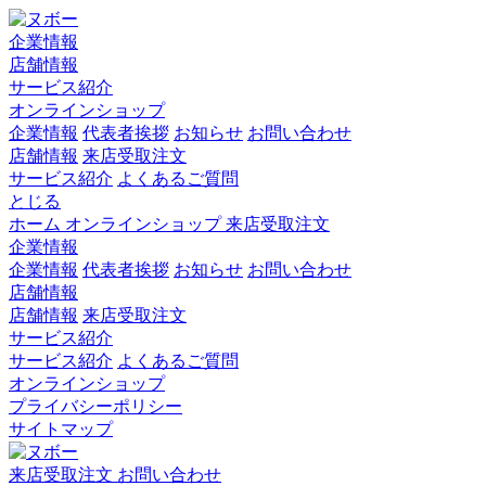
企業情報
店舗情報
サービス紹介
オンラインショップ
企業情報
代表者挨拶
お知らせ
お問い合わせ
店舗情報
来店受取注文
サービス紹介
よくあるご質問
とじる
ホーム
オンラインショップ
来店受取注文
企業情報
企業情報
代表者挨拶
お知らせ
お問い合わせ
店舗情報
店舗情報
来店受取注文
サービス紹介
サービス紹介
よくあるご質問
オンラインショップ
プライバシーポリシー
サイトマップ
来店受取注文
お問い合わせ