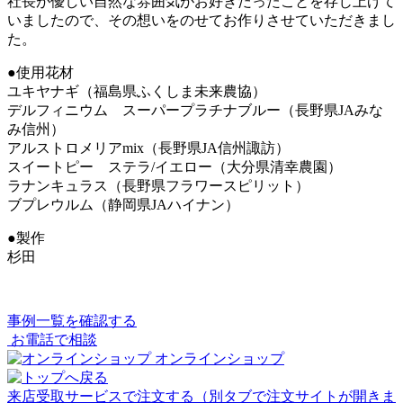
社長が優しい自然な雰囲気がお好きだったことを存じ上げて
いましたので、その想いをのせてお作りさせていただきまし
た。
●使用花材
ユキヤナギ（福島県ふくしま未来農協）
デルフィニウム スーパープラチナブルー（長野県JAみな
み信州）
アルストロメリアmix（長野県JA信州諏訪）
スイートピー ステラ/イエロー（大分県清幸農園）
ラナンキュラス（長野県フラワースピリット）
ブプレウルム（静岡県JAハイナン）
●製作
杉田
事例一覧を確認する
お電話で相談
オンラインショップ
来店受取サービスで注文する
（別タブで注文サイトが開きま