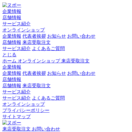
企業情報
店舗情報
サービス紹介
オンラインショップ
企業情報
代表者挨拶
お知らせ
お問い合わせ
店舗情報
来店受取注文
サービス紹介
よくあるご質問
とじる
ホーム
オンラインショップ
来店受取注文
企業情報
企業情報
代表者挨拶
お知らせ
お問い合わせ
店舗情報
店舗情報
来店受取注文
サービス紹介
サービス紹介
よくあるご質問
オンラインショップ
プライバシーポリシー
サイトマップ
来店受取注文
お問い合わせ