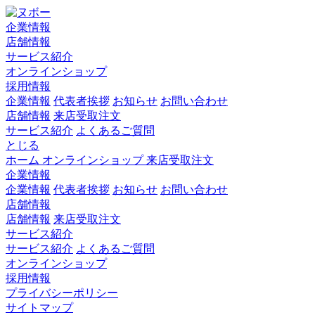
企業情報
店舗情報
サービス紹介
オンラインショップ
採用情報
企業情報
代表者挨拶
お知らせ
お問い合わせ
店舗情報
来店受取注文
サービス紹介
よくあるご質問
とじる
ホーム
オンラインショップ
来店受取注文
企業情報
企業情報
代表者挨拶
お知らせ
お問い合わせ
店舗情報
店舗情報
来店受取注文
サービス紹介
サービス紹介
よくあるご質問
オンラインショップ
採用情報
プライバシーポリシー
サイトマップ