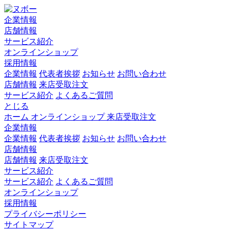
企業情報
店舗情報
サービス紹介
オンラインショップ
採用情報
企業情報
代表者挨拶
お知らせ
お問い合わせ
店舗情報
来店受取注文
サービス紹介
よくあるご質問
とじる
ホーム
オンラインショップ
来店受取注文
企業情報
企業情報
代表者挨拶
お知らせ
お問い合わせ
店舗情報
店舗情報
来店受取注文
サービス紹介
サービス紹介
よくあるご質問
オンラインショップ
採用情報
プライバシーポリシー
サイトマップ